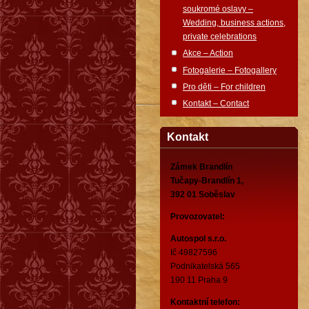
soukromé oslavy –
Wedding, business actions,
private celebrations
Akce – Action
Fotogalerie – Fotogallery
Pro děti – For children
Kontakt – Contact
Kontakt
Zámek Brandlín
Tučapy-Brandlín 1,
392 01 Soběslav
Provozovatel:
Autospol s.r.o.
Ič 49827596
Podnikatelská 565
190 11 Praha 9
Kontaktní telefon: