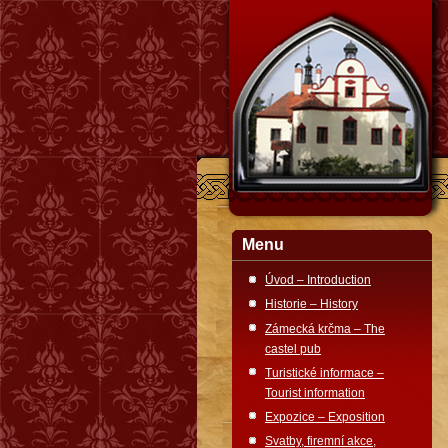
Menu
Úvod – Introduction
Historie – History
Zámecká krčma – The
castel pub
Turistické informace –
Tourist information
Expozice – Exposition
Svatby, firemní akce,