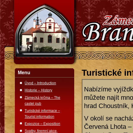
Turistické i
Menu
Úvod – Introduction
Nabízíme vyjíždky
Historie – History
můžete najít mno
Zámecká krčma – The
castel pub
hrad Choustník, 
Turistické informace –
Tourist information
V okolí se nacház
Expozice – Exposition
Červená Lhota –
Svatby, firemní akce,