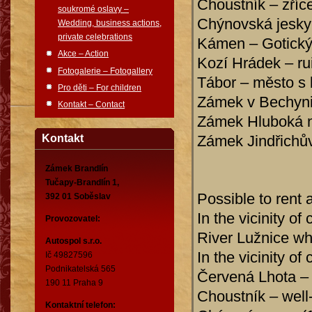
Choustník – zříc
soukromé oslavy –
Chýnovská jesky
Wedding, business actions,
private celebrations
Kámen – Gotický 
Akce – Action
Kozí Hrádek – ru
Fotogalerie – Fotogallery
Tábor – město s 
Pro děti – For children
Zámek v Bechyni
Kontakt – Contact
Zámek Hluboká n
Zámek Jindřichů
Kontakt
Zámek Brandlín
Tučapy-Brandlín 1,
Possible to rent 
392 01 Soběslav
In the vicinity of
Provozovatel:
River Lužnice wh
Autospol s.r.o.
In the vicinity of 
Ič 49827596
Podnikatelská 565
Červená Lhota – 
190 11 Praha 9
Choustník – well
Kontaktní telefon: