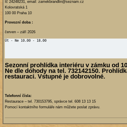
Ič 24248231, email: zamekbrandlin@seznam.cz
Kolovratská 1
100 00 Praha 10
Provozní doba :
červen – září 2026
Út - Ne 10.00 - 18.00

Sezonní prohlídka interiéru v zámku od 1
Ne dle dohody na tel. 732142150. Prohlídk
restauraci. Vstupné je dobrovolné.
Telefonní čísla:
Restaurace – tel. 730153795, správce tel. 608 13 13 15
Pomocí kontaktního formuláře nám můžete poslat zprávu.