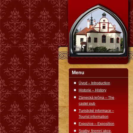
Menu
Úvod – Introduction
Historie – History
Zámecká krčma – The
castel pub
Turistické informace –
Tourist information
Expozice – Exposition
Svatby, firemní akce,