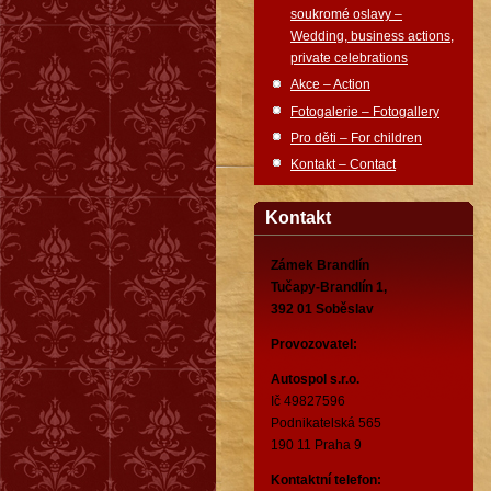
soukromé oslavy –
Wedding, business actions,
private celebrations
Akce – Action
Fotogalerie – Fotogallery
Pro děti – For children
Kontakt – Contact
Kontakt
Zámek Brandlín
Tučapy-Brandlín 1,
392 01 Soběslav
Provozovatel:
Autospol s.r.o.
Ič 49827596
Podnikatelská 565
190 11 Praha 9
Kontaktní telefon: