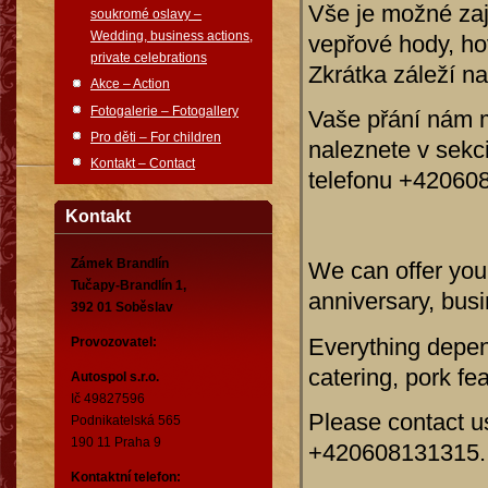
Vše je možné zaji
soukromé oslavy –
Wedding, business actions,
vepřové hody, hov
private celebrations
Zkrátka záleží n
Akce – Action
Fotogalerie – Fotogallery
Vaše přání nám mů
Pro děti – For children
naleznete v sekc
Kontakt – Contact
telefonu +42060
Kontakt
Zámek Brandlín
We can offer you
Tučapy-Brandlín 1,
anniversary, busi
392 01 Soběslav
Everything depend
Provozovatel:
catering, pork fe
Autospol s.r.o.
Ič 49827596
Please contact u
Podnikatelská 565
190 11 Praha 9
+420608131315.
Kontaktní telefon: