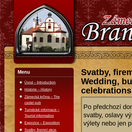
Svatby, fire
Menu
Wedding, bus
Úvod – Introduction
celebrations
Historie – History
Zámecká krčma – The
castel pub
Po předchozí dom
Turistické informace –
svatby, oslavy vý
Tourist information
výlety nebo jen p
Expozice – Exposition
Svatby, firemní akce,