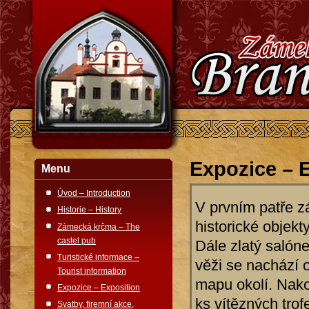
Expozice – 
Menu
Úvod – Introduction
V prvním patře z
Historie – History
historické objekt
Zámecká krčma – The
castel pub
Dále zlatý salón
Turistické informace –
věži se nachází 
Tourist information
mapu okolí. Nako
Expozice – Exposition
ks vítězných tro
Svatby, firemní akce,