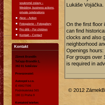
soukromé oslavy –
Lukáše Vojáčka.
Wedding, business actions,
private celebrations
Akce – Action
On the first floor
Fotogalerie – Fotogallery
Pro děti – For children
can find historica
Kontakt – Contact
clocks and also g
neighborhood and 
Kontakt
Openings hours:
For groups over 
Zámek Brandlín
Tučapy-Brandlín 1,
is required in ad
392 01 Soběslav
Provozovatel:
Autospol s.r.o.
Ič 49827596
© 2012 ZámekBr
Podnikatelská 565
190 11 Praha 9
Kontaktní telefon: