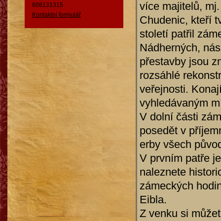
více majitelů, m
608131315
Kontaktní formulář
Chudenic, kteří 
století patřil zá
Nádherných, násl
přestavby jsou z
rozsáhlé rekonst
veřejnosti. Konaj
vyhledávaným mí
V dolní části z
posedět v příjem
erby všech původ
V prvním patře je
naleznete histori
zámeckých hodin.
Eibla.
Z venku si můžet