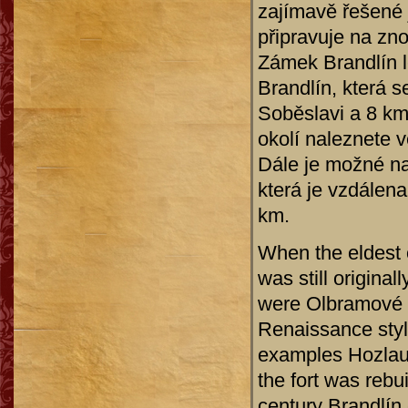
zajímavě řešené 
připravuje na zn
Zámek Brandlín l
Brandlín, která 
Soběslavi a 8 km
okolí naleznete 
Dále je možné na
která je vzdálen
km.
When the eldest 
was still origina
were Olbramové Br
Renaissance style
examples Hozlau
the fort was rebui
century Brandlín