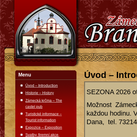
Úvod – Intr
Menu
Úvod – Introduction
SEZONA 2026 ote
Historie – History
Zámecká krčma – The
Možnost Zámecké
castel pub
každou hodinu. V
Turistické informace –
Tourist information
Dana, tel. 7321
Expozice – Exposition
Svatby, firemní akce,