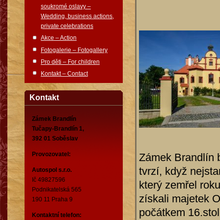
soukromé oslavy –
Wedding, business actions,
private celebrations
Akce – Action
Fotogalerie – Fotogallery
Pro děti – For children
Kontakt – Contact
Kontakt
Zámek Brandlín
Tučapy-Brandlín 1,
392 01 Soběslav
Provozovatel:
Zámek Brandlín 
tvrzí, když nejs
Autospol s.r.o.
Ič 49827596
který zemřel rok
Podnikatelská 565
získali majetek O
190 11 Praha 9
počátkem 16.stole
Kontaktní telefon: