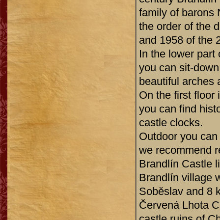
family of baron
the order of the
and 1958 of the 2
In the lower part
you can sit-down
beautiful arches
On the first floor
you can find histo
castle clocks.
Outdoor you can
we recommend rem
Brandlín Castle 
Brandlín village 
Soběslav and 8 k
Červená Lhota Cas
castle ruins of 